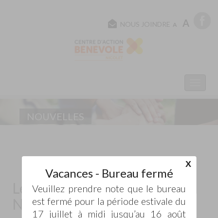
A
NOUS JOINDRE
A
NOUVELLES
X
Vacances - Bureau fermé
Le Noël du Pauvre devient
Veuillez prendre note que le bureau
Noël du Cœur
est fermé pour la période estivale du
17 juillet à midi jusqu’au 16 août