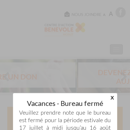
A
NOUS JOINDRE
A
DEVENEZ BÉNÉVOLE DÈS
AUJOURD’HUI!
X
Vacances - Bureau fermé
Veuillez prendre note que le bureau
Je veux
est fermé pour la période estivale du
DONNER
17 juillet à midi jusqu’au 16 août