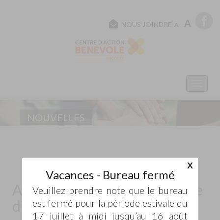
A
NOUS JOINDRE
A
NOUVELLES
X
Vacances - Bureau fermé
Avis de nomination - Poste de
Veuillez prendre note que le bureau
directrice adjointe
est fermé pour la période estivale du
17 juillet à midi jusqu’au 16 août