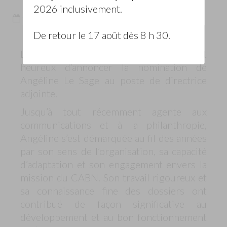
2026 inclusivement.
13 Janvier 2026
Avis de nomination
De retour le 17 août dès 8 h 30.
Le Centre d’action bénévole de Nicolet est
heureux d’annoncer la nomination de
Angéline Le Sage au poste de directrice
adjointe.
Jusqu’à tout récemment agente aux
communications et à la philanthropie,
Angéline s’est démarquée au fil des années
par son sens de l’organisation, sa capacité
d’adaptation et son engagement envers la
mission du CABN. Son travail rigoureux et
sa connaissance fine des dossiers ont
contribué de façon significative au
développement et au bon fonctionnement